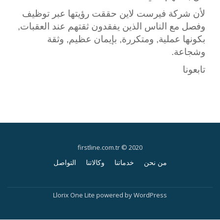
لأن شركة فيرست لاين حققت رؤيتها عبر توظيف
وفصل مع الناس الذين يفقدون ثقتهم عند العقبات,
بكونها عملية, ومتكررة, بإيمان عظيم, وثقة
وشجاعة.
تابعونا
firstline.com.tr © 2020
من نحن
خدماتنا
وكالاتنا
التواصل
S
e
Llorix One Lite
powered by
WordPress
c