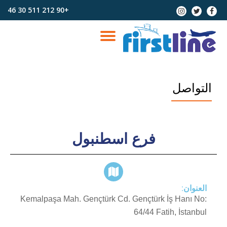
+90 212 511 30 46
Ski
t
conten
التواصل
فرع اسطنبول
العنوان:
Kemalpaşa Mah. Gençtürk Cd. Gençtürk İş Hanı No:
64/44 Fatih, İstanbul